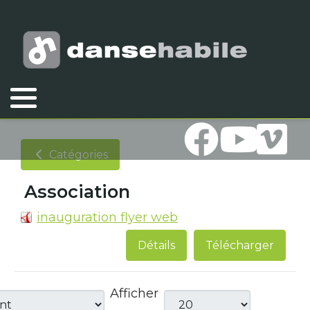
Vous êtes ici :
Accueil
Association
Documents
Association
Catégories
Association
inauguration flyer web
Détails
Télécharger
Afficher