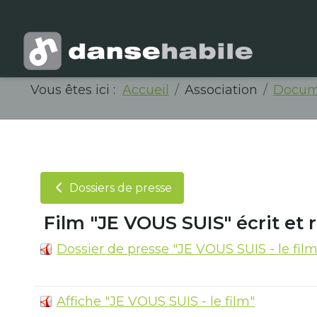
Vous êtes ici :
Accueil
Association
Docum
Dossiers de presse
Film "JE VOUS SUIS" écrit et 
Dossier de presse "JE VOUS SUIS - le film
Affiche "JE VOUS SUIS - le film"