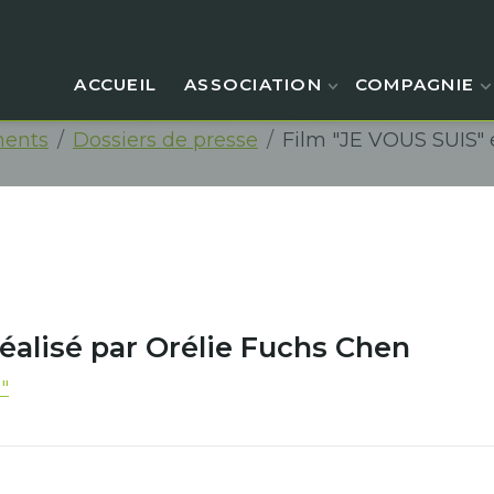
ACCUEIL
ASSOCIATION
COMPAGNIE
ents
Dossiers de presse
Film "JE VOUS SUIS" é
réalisé par Orélie Fuchs Chen
"