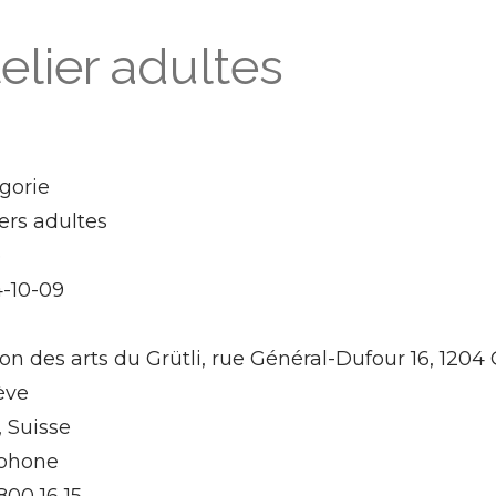
elier adultes
gorie
iers adultes
e
-10-09
on des arts du Grütli, rue Général-Dufour 16, 1204
ève
, Suisse
phone
800 16 15