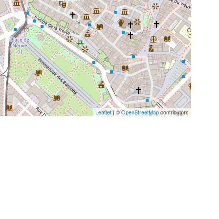
Leaflet
| ©
OpenStreetMap
contributors