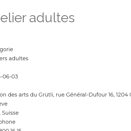
elier adultes
gorie
iers adultes
e
-06-03
on des arts du Grütli, rue Général-Dufour 16, 1204
ève
, Suisse
phone
800 16 15