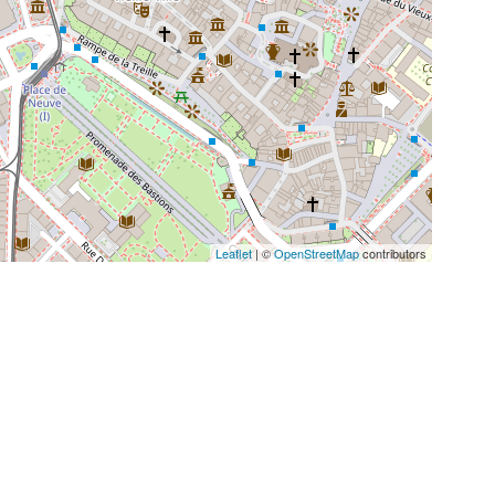
Leaflet
| ©
OpenStreetMap
contributors